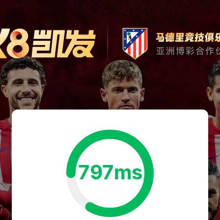
797ms